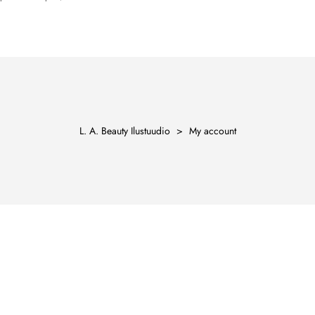
ы
L. A. Beauty Ilustuudio
>
My account