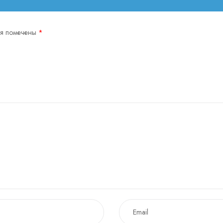
ля помечены
*