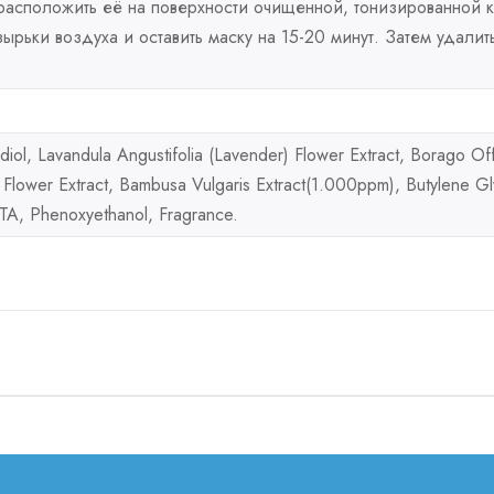
 расположить её на поверхности очищенной, тонизированной к
рьки воздуха и оставить маску на 15-20 минут. Затем удалить
iol, Lavandula Angustifolia (Lavender) Flower Extract, Borago Offi
) Flower Extract, Bambusa Vulgaris Extract(1.000ppm), Butylene G
DTA, Phenoxyethanol, Fragrance.