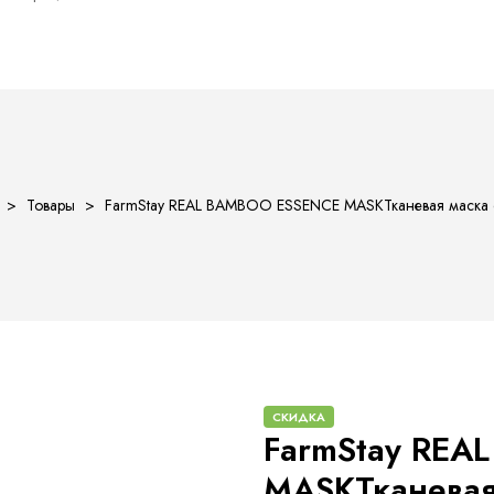
>
Товары
>
FarmStay REAL BAMBOO ESSENCE MASKТканевая маска с
СКИДКА
FarmStay REA
MASKТканевая 