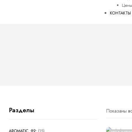
Цен
КОНТАКТЫ
ости
Разделы
Показаны вс
AROMATIC •89•
15