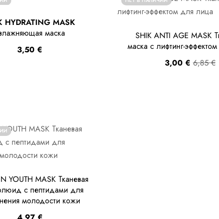
ЧИИ
НЕТ В НАЛИЧИИ
K HYDRATING MASK
влажняющая маска
SHIK ANTI AGE MASK Т
маска с лифтинг-эффектом
3,50
€
3,00
€
6,85
€
ЧИИ
IN YOUTH MASK Тканевая
флюид с пептидами для
нения молодости кожи
4,97
€