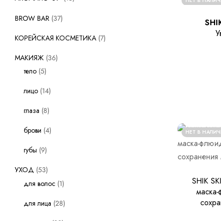
НЕТ В НАЛИ
BROW BAR
37
SHI
У
КОРЕЙСКАЯ КОСМЕТИКА
7
МАКИЯЖ
36
тело
5
лицо
14
глаза
8
брови
4
НЕТ В НАЛИ
губы
9
УХОД
53
SHIK SK
для волос
1
маска-
сохра
для лица
28