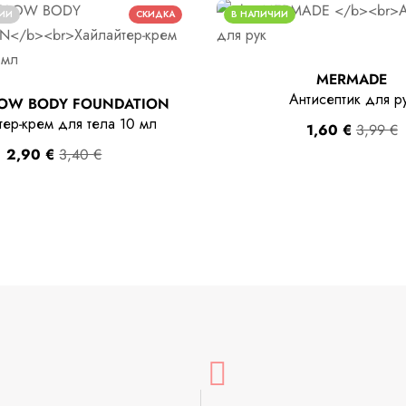
ЧИИ
СКИДКА
В НАЛИЧИИ
MERMADE
Антисептик для р
LOW BODY FOUNDATION
тер-крем для тела 10 мл
1,60
€
3,99
€
2,90
€
3,40
€