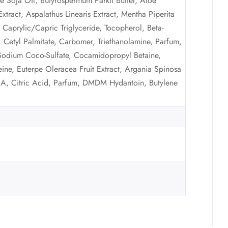
e Soja Oil, Butyrospermum Parkii Butter, Aloe
xtract, Aspalathus Linearis Extract, Mentha Piperita
, Caprylic/Capric Triglyceride, Tocopherol, Beta-
, Cetyl Palmitate, Carbomer, Triethanolamine, Parfum,
Sodium Coco-Sulfate, Cocamidopropyl Betaine,
ine, Euterpe Oleracea Fruit Extract, Argania Spinosa
PCA, Citric Acid, Parfum, DMDM Hydantoin, Butylene