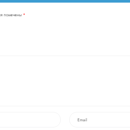
ля помечены
*