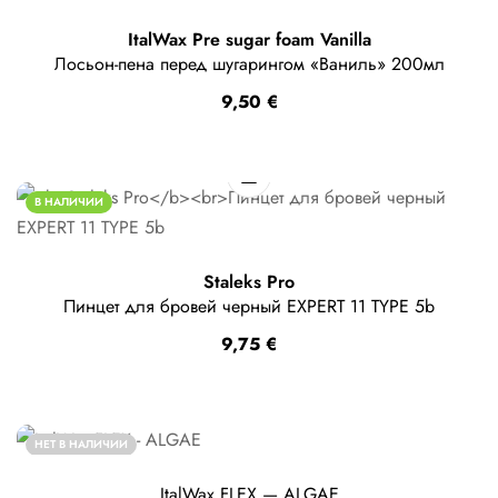
ItalWax Pre sugar foam Vanilla
Лосьон-пена перед шугарингом «Ваниль» 200мл
9,50
€
В НАЛИЧИИ
Staleks Pro
Пинцет для бровей черный EXPERT 11 TYPE 5b
9,75
€
НЕТ В НАЛИЧИИ
ItalWax FLEX — ALGAE