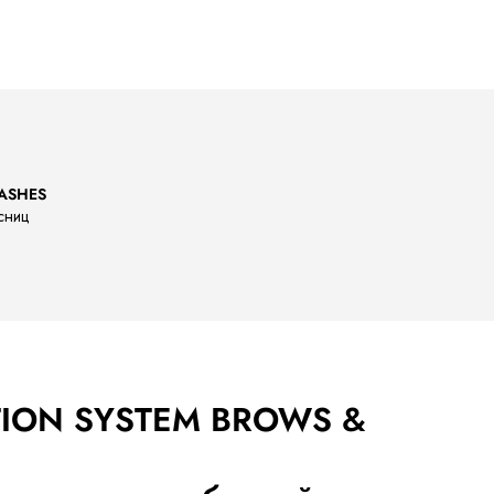
LASHES
сниц
TION SYSTEM BROWS &