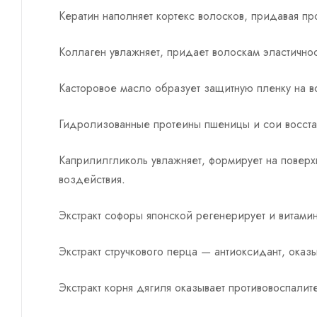
Кератин наполняет кортекс волосков, придавая пр
Коллаген увлажняет, придает волоскам эластичнос
Касторовое масло образует защитную пленку на во
Гидролизованные протеины пшеницы и сои восста
Каприлилгликоль увлажняет, формирует на поверх
воздействия.
Экстракт софоры японской регенерирует и витамин
Экстракт стручкового перца — антиоксидант, ок
Экстракт корня дягиля оказывает противовоспали