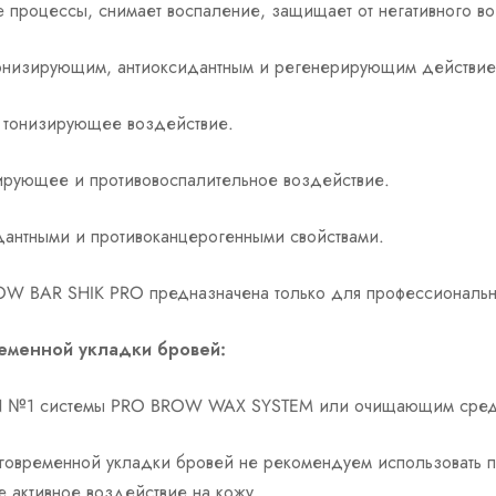
е процессы, снимает воспаление, защищает от негативного 
 тонизирующим, антиоксидантным и регенерирующим действие
и тонизирующее воздействие.
зирующее и противовоспалительное воздействие.
идантными и противоканцерогенными свойствами.
OW BAR SHIK PRO предназначена только для профессиональн
еменной укладки бровей:
N №1 системы PRO BROW WAX SYSTEM или очищающим средств
овременной укладки бровей не рекомендуем использовать п
 активное воздействие на кожу.