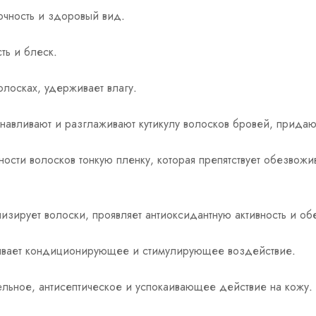
очность и здоровый вид.
ть и блеск.
лосках, удерживает влагу.
навливают и разглаживают кутикулу волосков бровей, прида
ности волосков тонкую пленку, которая препятствует обезвож
изирует волоски, проявляет антиоксидантную активность и об
азывает кондиционирующее и стимулирующее воздействие.
тельное, антисептическое и успокаивающее действие на кожу.